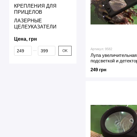
КРЕПЛЕНИЯ ДЛЯ
ПРИЦЕЛОВ
ЛАЗЕРНЫЕ
ЦЕЛЕУКАЗАТЕЛИ
Цена, грн
От Цена, грн
До Цена, грн
Артикул: 9582
OK
Лупа увеличительная 
подсветкой и детект
249 грн