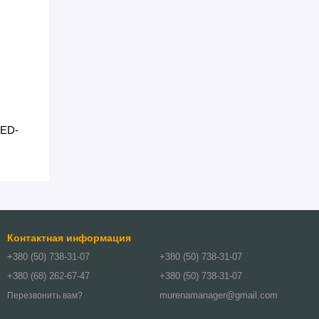
LED-
Контактная информация
+380 (50) 738-31-07
+380 (50) 738-31-07
+380 (68) 262-67-47
+380 (50) 738-31-07
murenamanager@gmail.com
Перезвонить вам?