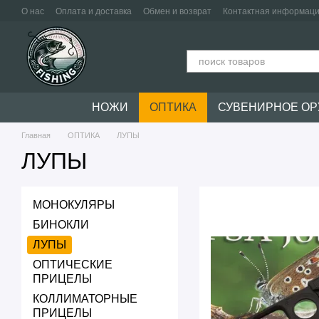
Перейти к основному контенту
О нас
Оплата и доставка
Обмен и возврат
Контактная информац
НОЖИ
ОПТИКА
СУВЕНИРНОЕ О
Главная
ОПТИКА
ЛУПЫ
ЛУПЫ
МОНОКУЛЯРЫ
БИНОКЛИ
ЛУПЫ
ОПТИЧЕСКИЕ
ПРИЦЕЛЫ
КОЛЛИМАТОРНЫЕ
ПРИЦЕЛЫ