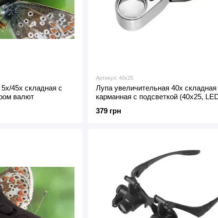
Артикул: 40x25
5x/45x складная с
Лупа увеличительная 40x складная
ором валют
карманная с подсветкой (40x25, LED
кейсе)
379 грн