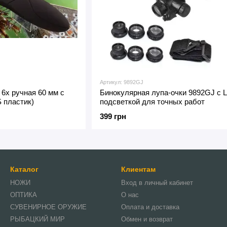
Артикул: 9892GJ
6x ручная 60 мм с
Бинокулярная лупа-очки 9892GJ с 
 пластик)
подсветкой для точных работ
399 грн
Каталог
Клиентам
НОЖИ
Вход в личный кабинет
ОПТИКА
О нас
СУВЕНИРНОЕ ОРУЖИЕ
Оплата и доставка
РЫБАЦКИЙ МИР
Обмен и возврат