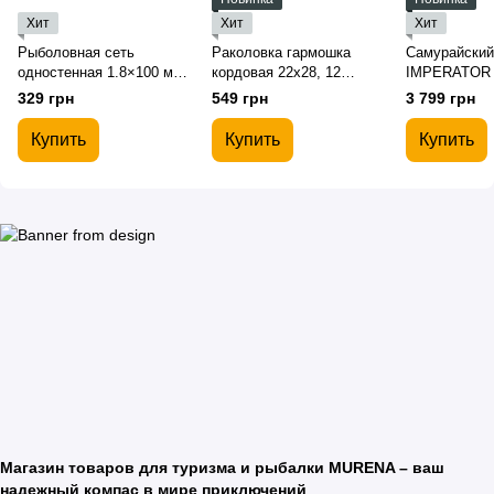
Хит
Хит
Хит
Рыболовная сеть
Раколовка гармошка
Самурайский
одностенная 1.8×100 м
кордовая 22х28, 12
IMPERATOR (
(ячейка 16–100 мм)
входов, 4 метра
329 грн
549 грн
3 799 грн
Купить
Купить
Купить
Магазин товаров для туризма и рыбалки MURENA – ваш
надежный компас в мире приключений