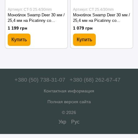
Артикул: CT-S 25.4/30mm
Артикул: CT 25.4/30mm
Моноблок Swamp Deer 30 мм /
Моноблок Swamp Deer 30 мм /
25,4 мм на Picatinny со
25,4 мм на Picatinny со
встроенным уровнем
встроенным уровнем
1 199 грн
1 079 грн
Купить
Купить
+380 (50) 738-31-07
+380 (68) 262-67-47
Контактная информация
Полная версия сайта
© 2026
Укр
Рус