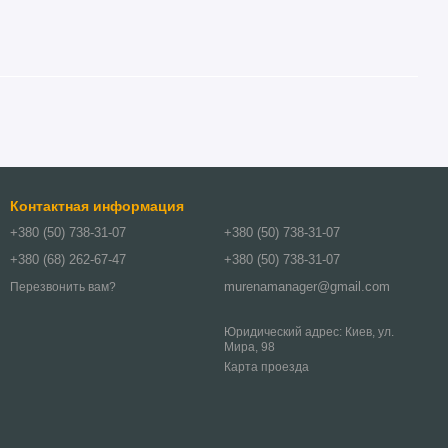
Контактная информация
+380 (50) 738-31-07
+380 (50) 738-31-07
+380 (68) 262-67-47
+380 (50) 738-31-07
murenamanager@gmail.com
Перезвонить вам?
Юридический адрес: Киев, ул.
Мира, 98
Карта проезда