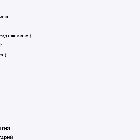
мень
ксид алюминия)
it
ое)
нтия
тарий