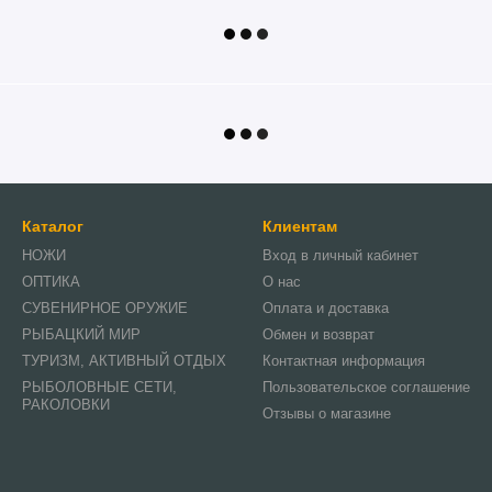
Каталог
Клиентам
НОЖИ
Вход в личный кабинет
ОПТИКА
О нас
СУВЕНИРНОЕ ОРУЖИЕ
Оплата и доставка
РЫБАЦКИЙ МИР
Обмен и возврат
ТУРИЗМ, АКТИВНЫЙ ОТДЫХ
Контактная информация
РЫБОЛОВНЫЕ СЕТИ,
Пользовательское соглашение
РАКОЛОВКИ
Отзывы о магазине