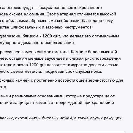
з электрокорунда — искусственно синтезированного
нове оксида алюминия. Этот материал отличается высокой
и стабильными абразивными свойствами, благодаря чему
дстве шлифовальных и заточных инструментов.
 диапазоне, близком к
1200 grit
, что делает его оптимальным
регулярного домашнего использования.
агрессивнее камень снимает металл. Камни с более высокой
нее, оставляя меньше заусенцев и снижая риск повреждения
ателем около 1200 grit позволяет аккуратно довести лезвие
рного съёма металла, продлевая срок службы ножа.
сколько камней с постепенно возрастающей зернистостью для
ата.
овыми резиновыми основаниями, которые предотвращают
ности и защищают камень от повреждений при хранении и
ческих, охотничьих и бытовых ножей, а также других режущих