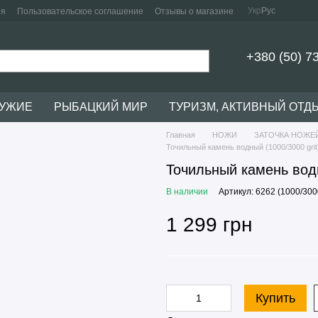
Укр
Рус
ия
Пользовательское соглашение
Отзывы о магазине
+380 (50) 7
РУЖИЕ
РЫБАЦКИЙ МИР
ТУРИЗМ, АКТИВНЫЙ ОТД
Главная
НОЖИ
ЗАТОЧКА НОЖЕ
Точильный камень водный (1000/3000 grit
Точильный камень водн
В наличии
Артикул: 6262 (1000/3000
1 299 грн
Купить