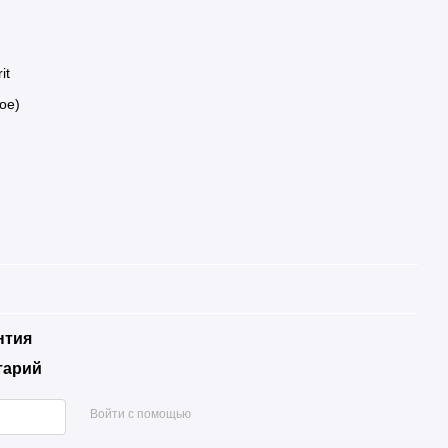
it
ое)
нтия
тарий
Войти с помощью