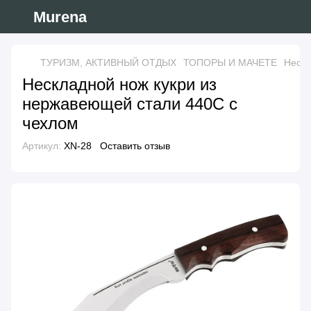
Murena
ТУРИЗМ, АКТИВНЫЙ ОТДЫХ
ТОПОРЫ И МАЧЕТЕ
Нескл
Нескладной нож кукри из
нержавеющей стали 440C с
чехлом
Артикул:
XN-28
Оставить отзыв