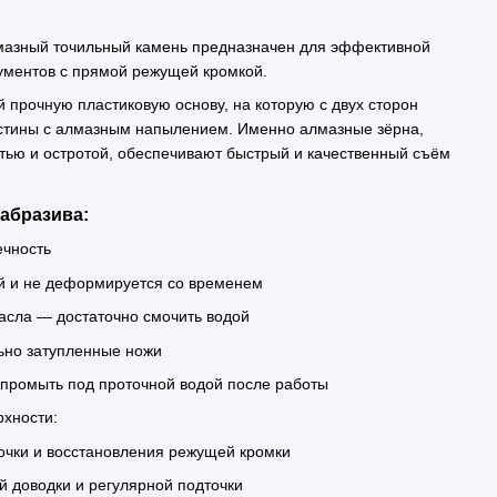
азный точильный камень предназначен для эффективной
ументов с прямой режущей кромкой.
 прочную пластиковую основу, на которую с двух сторон
стины с алмазным напылением. Именно алмазные зёрна,
тью и остротой, обеспечивают быстрый и качественный съём
абразива:
ечность
ой и не деформируется со временем
асла — достаточно смочить водой
ьно затупленные ножи
 промыть под проточной водой после работы
рхности:
очки и восстановления режущей кромки
й доводки и регулярной подточки