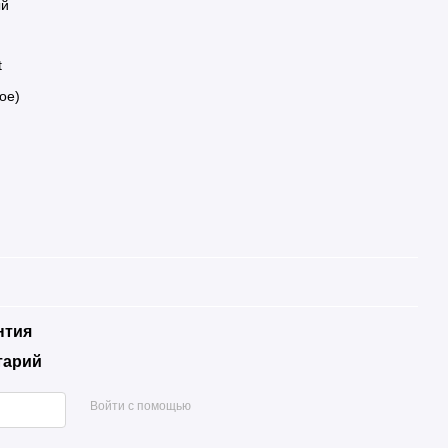
ый
t
ое)
нтия
тарий
Войти с помощью