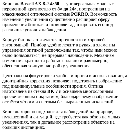
Бинокль
Bassell AX 8–24×50
— универсальная модель с
переменной кратностью от
8× до 24×
, построенная на
классической оптической системе
PORRO
. Возможность
изменения увеличения существенно расширяет сферу
применения бинокля и позволяет адаптировать его под
различные условия наблюдения.
Корпус бинокля отличается прочностью и хорошей
эргономикой. Прибор удобно лежит в руках, а элементы
управления оптикой расположены так, чтобы ими можно
было пользоваться, не прерывая наблюдение. Механизм
изменения кратности работает плавно и равномерно,
обеспечивая точную настройку увеличения.
Центральная фокусировка удобна и проста в использовании, а
диоптрийная коррекция позволяет подстроить изображение
под индивидуальные особенности зрения. Оптика
изготовлена из стекла
BK-7
и оснащена многослойным
просветляющим покрытием, благодаря чему изображение
остаётся чётким и светлым без выраженных искажений.
Бинокль хорошо подходит для наблюдений на природе,
путешествий и ситуаций, где требуется как обзор на малых
увеличениях, так и детальное рассмотрение объектов на
больших дистанциях.