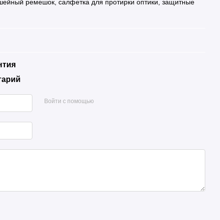
 шейный ремешок, салфетка для протирки оптики, защитные
нтия
тарий
Войти с помощью