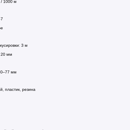
 / 1000 м
-7
ое
усировки: 3 м
 20 мм
60–77 мм
, пластик, резина