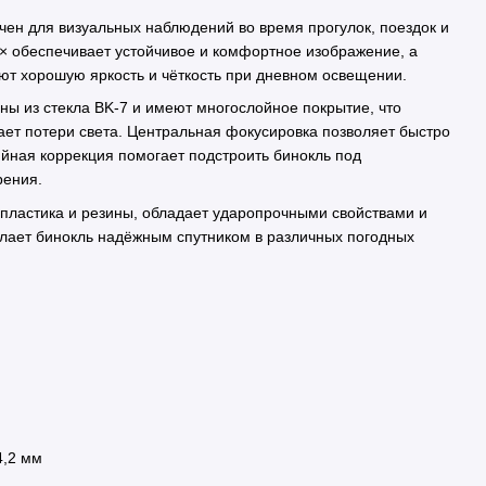
ачен для визуальных наблюдений во время прогулок, поездок и
8× обеспечивает устойчивое и комфортное изображение, а
т хорошую яркость и чёткость при дневном освещении.
ны из стекла BK-7 и имеют многослойное покрытие, что
ает потери света. Центральная фокусировка позволяет быстро
ийная коррекция помогает подстроить бинокль под
рения.
пластика и резины, обладает ударопрочными свойствами и
делает бинокль надёжным спутником в различных погодных
4,2 мм