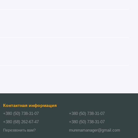
Контактная информация
+380 (50) 738-31-07
+380 (50) 738-31-07
+380 (68) 262-67-47
+380 (50) 738-31-07
murenamanager@gmail.com
Перезвонить вам?