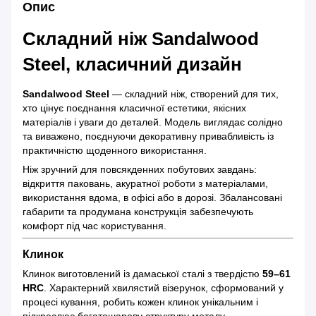
Опис
Складний ніж
Sandalwood
Steel
, класичний дизайн
Sandalwood Steel
— складний ніж, створений для тих,
хто цінує поєднання класичної естетики, якісних
матеріалів і уваги до деталей. Модель виглядає солідно
та виважено, поєднуючи декоративну привабливість із
практичністю щоденного використання.
Ніж зручний для повсякденних побутових завдань:
відкриття паковань, акуратної роботи з матеріалами,
використання вдома, в офісі або в дорозі. Збалансовані
габарити та продумана конструкція забезпечують
комфорт під час користування.
Клинок
Клинок виготовлений із дамаської сталі з твердістю
59–61
HRC
. Характерний хвилястий візерунок, сформований у
процесі кування, робить кожен клинок унікальним і
підкреслює багатошарову структуру металу.