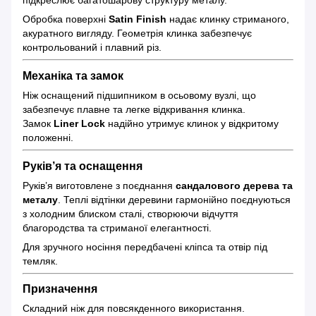
Обробка поверхні
Satin Finish
надає клинку стриманого,
акуратного вигляду. Геометрія клинка забезпечує
контрольований і плавний різ.
Механіка та замок
Ніж оснащений підшипником в осьовому вузлі, що
забезпечує плавне та легке відкривання клинка.
Замок
Liner Lock
надійно утримує клинок у відкритому
положенні.
Руків’я та оснащення
Руків’я виготовлене з поєднання
сандалового дерева та
металу
. Теплі відтінки деревини гармонійно поєднуються
з холодним блиском сталі, створюючи відчуття
благородства та стриманої елегантності.
Для зручного носіння передбачені кліпса та отвір під
темляк.
Призначення
Складний ніж для повсякденного використання.