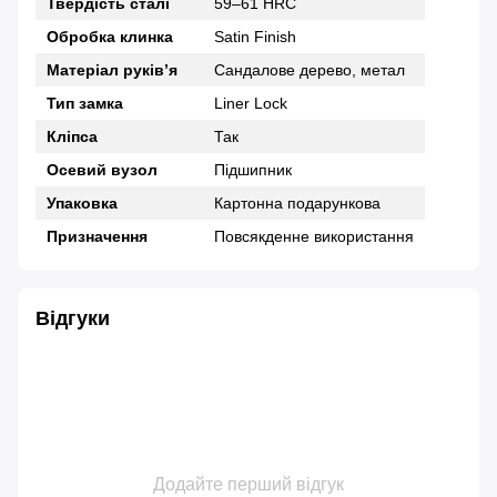
Твердість сталі
59–61 HRC
Обробка клинка
Satin Finish
Матеріал руків’я
Сандалове дерево, метал
Тип замка
Liner Lock
Кліпса
Так
Осевий вузол
Підшипник
Упаковка
Картонна подарункова
Призначення
Повсякденне використання
Відгуки
Додайте перший відгук