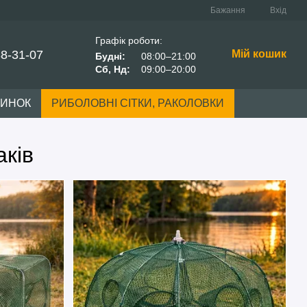
Бажання
Вхід
Графік роботи:
38-31-07
Мій кошик
Будні:
08:00–21:00
Сб, Нд:
09:00–20:00
ЧИНОК
РИБОЛОВНІ СІТКИ, РАКОЛОВКИ
аків