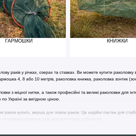
ГАРМОШКИ
КНИЖКИ
ову раків у річках, озерах та ставках. Ви можете купити раколовку 
армошка 4, 8 або 10 метрів, раколовка книжка, раколовка зонтик (зон
вки з міцної нитки, а також професійні та великі раколовки для інт
 по Україні за вигідною ціною.
для раков купить, верша для ловли раков. Це надійні пастки для стаб
е перевірені рішення для результативної риболовлі.