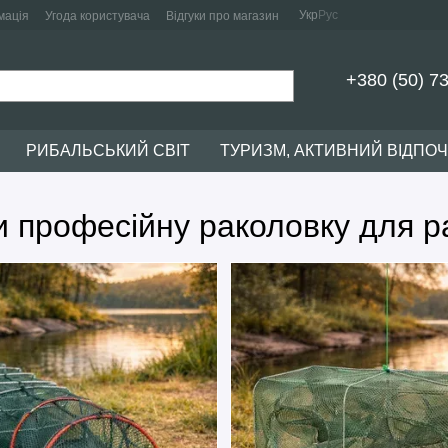
Укр
Рус
мація
Угода користувача
Відгуки про магазин
+380 (50) 7
РИБАЛЬСЬКИЙ СВІТ
ТУРИЗМ, АКТИВНИЙ ВІДПО
ти професійну раколовку для р