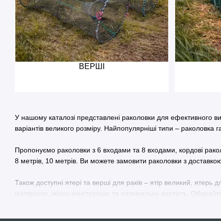
ВЕРШІ
У нашому каталозі представлені раколовки для ефективного вил
варіантів великого розміру. Найпопулярніші типи – раколовка г
Пропонуємо раколовки з 6 входами та 8 входами, кордові раколо
8 метрів, 10 метрів. Ви можете замовити раколовки з доставкою
Також доступні ятері та верші для раків – ятір великий, ятерь 
матеріали, міцну конструкцію та оптимальну вартість. Обирайт