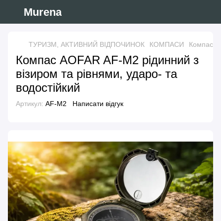
Murena
ТУРИЗМ, АКТИВНИЙ ВІДПОЧИНОК
КОМПАСИ
Компас AO
Компас AOFAR AF-M2 рідинний з
візиром та рівнями, ударо- та
водостійкий
Артикул:
AF-M2
Написати відгук