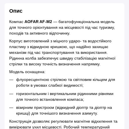
Опис
Компас
AOFAR AF-M2
— багатофункціональна модель
для точного орієнтування на місцевості під час туризму,
походів та активного відпочинку.
Корпус виготовлений з міцного ударо- та водостійкого
пластику з відкидною кришкою, що надійно захищає
механізм під час транспортування та використання.
Рідинна колба забезпечує швидку стабілізацію магнітної
стрілки та високу точність визначення напрямку.
Модель оснащена:
флуоресцентною стрілкою та світловим кільцем для
роботи в умовах слабкої видимості;
горизонтальним і вертикальним рідинними рівнями
для точного встановлення компаса;
візирним пристроєм (відкидний діоптр та діоптр на
кришці) для точнішого визначення азимуту.
Конструкція дозволяє регулювати магнітне відхилення та
вимірювати ухил місцевості. Робочий температурний