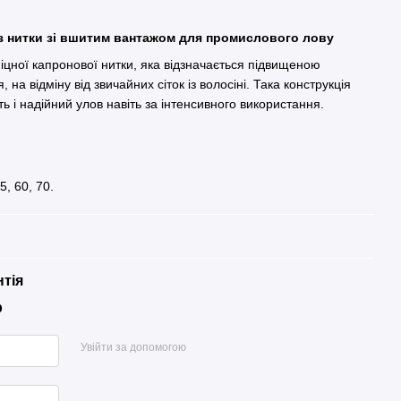
 з нитки зі вшитим вантажом для промислового лову
іцної капронової нитки, яка відзначається підвищеною
, на відміну від звичайних сіток із волосіні. Така конструкція
сть і надійний улов навіть за інтенсивного використання.
5, 60, 70.
нтія
р
Увійти за допомогою