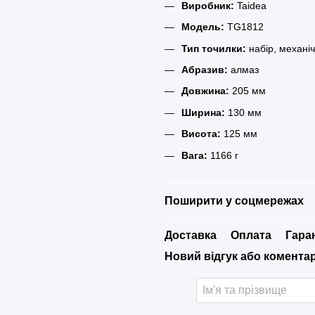
Виробник:
Taidea
Модель:
TG1812
Тип точилки:
набір, механі
Абразив:
алмаз
Довжина:
205 мм
Ширина:
130 мм
Висота:
125 мм
Вага:
1166 г
Поширити у соцмережах
Доставка
Оплата
Гара
Новий відгук або комента