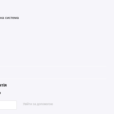
чна система
нтія
р
Увійти за допомогою