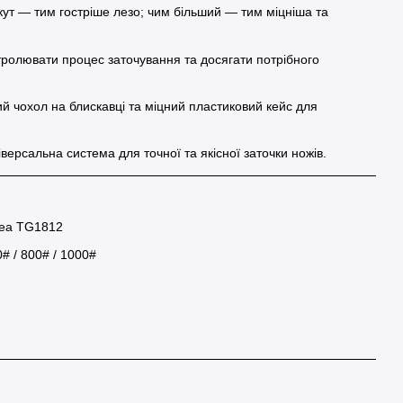
ут — тим гостріше лезо; чим більший — тим міцніша та
ролювати процес заточування та досягати потрібного
ий чохол на блискавці та міцний пластиковий кейс для
версальна система для точної та якісної заточки ножів.
dea TG1812
# / 800# / 1000#