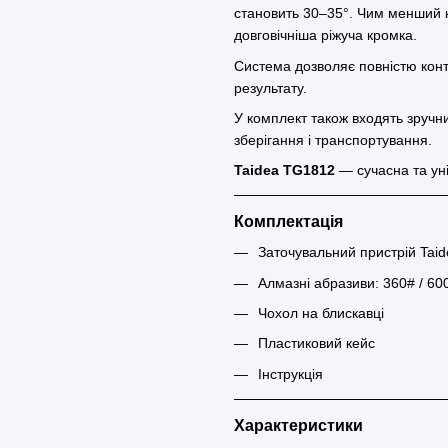
становить 30–35°. Чим менший к
довговічніша ріжуча кромка.
Система дозволяє повністю конт
результату.
У комплект також входять зручн
зберігання і транспортування.
Taidea TG1812
— сучасна та уні
Комплектація
Заточувальний пристрій Tai
Алмазні абразиви: 360# / 600
Чохол на блискавці
Пластиковий кейс
Інструкція
Характеристики