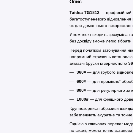
Опис
Taidea TG1812
— професійний з
багатоступеневого відновлення р
як для домашнього використання
У комплект входить зрозуміла та
без досвіду зможе легко зібрати
Перед початком заточування ніж
напрямний стрижень встановлює
алмазні бруски із зернистістю
36
360#
— для грубого відновл
600#
— для проміжної оброб
800#
— для регулярного зато
1000#
— для фінішного дове
Крупнозернисті абразиви швидко
забезпечують акуратне та точне
Однією з ключових переваг мод
по шкалі, можна точно встанови