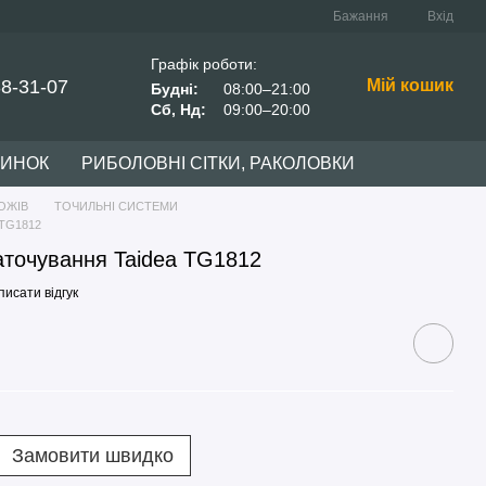
Бажання
Вхід
Графік роботи:
38-31-07
Мій кошик
Будні:
08:00–21:00
Сб, Нд:
09:00–20:00
ЧИНОК
РИБОЛОВНІ СІТКИ, РАКОЛОВКИ
ОЖІВ
ТОЧИЛЬНІ СИСТЕМИ
 TG1812
аточування Taidea TG1812
исати відгук
Замовити швидко