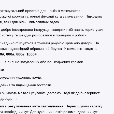
аточувальний пристрій для ножів із можливістю
іжучої кромки та точної фіксації кута заточування. Підходить
, так і для більш вимогливих задач.
 добре ілюстрована інструкція, завдяки якій навіть користувач
 систему та швидко розібратися в принципі її роботи.
 надійно фіксується в тримачі ріжучою кромкою догори. На
ться відповідний абразивний брусок. У комплект входять
0#, 600#, 800#, 1000#
.
ення сильно затуплених або пошкоджених кромок.
ки.
чування кухонних ножів.
дення та підвищення гостроти.
 знімають метал і усувають дефекти, тоді як дрібнозернисті
 доведення.
елі є
регулювання кута заточування
. Переміщуючи каретку
ти необхідний кут. Для кухонних ножів рекомендований кут