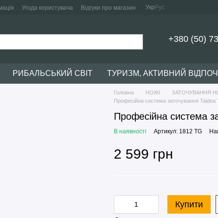
Укр
Рус
мація
Угода користувача
Відгуки про магазин
+380 (50) 7
РИБАЛЬСЬКИЙ СВІТ
ТУРИЗМ, АКТИВНИЙ ВІДПО
Головна
НОЖІ
ЗАТОЧУВАННЯ Н
Професійна система заточування Taidea
Професійна система з
В наявності
Артикул: 1812 TG
Нап
2 599 грн
Купити