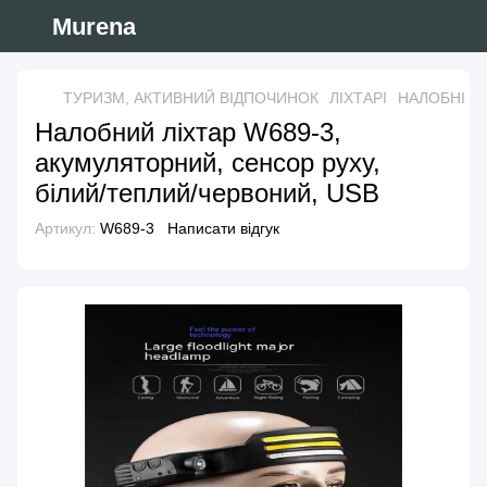
Murena
ТУРИЗМ, АКТИВНИЙ ВІДПОЧИНОК
ЛІХТАРІ
НАЛОБНІ
Н
Налобний ліхтар W689-3,
акумуляторний, сенсор руху,
білий/теплий/червоний, USB
Артикул:
W689-3
Написати відгук