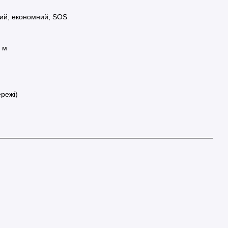
ий, економний, SOS
0 м
режі)