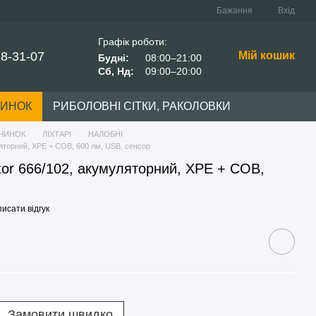
Бажання
Вхід
Графік роботи:
38-31-07
Мій кошик
Будні:
08:00–21:00
Сб, Нд:
09:00–20:00
ЧИНОК
РИБОЛОВНІ СІТКИ, РАКОЛОВКИ
ОЧИНОК
ЛІХТАРІ
НАЛОБНІ
ляторний, XPE + COB, 600 лм, USB, сенсор
tor 666/102, акумуляторний, XPE + COB,
исати відгук
Замовити швидко