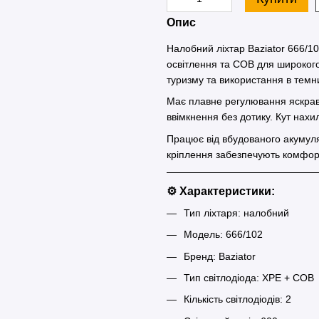
Опис
Налобний ліхтар Baziator 666/1
освітлення та COB для широкого 
туризму та використання в темн
Має плавне регулювання яскраво
ввімкнення без дотику. Кут нахи
Працює від вбудованого акумуля
кріплення забезпечують комфор
⚙️ Характеристики:
Тип ліхтаря: налобний
Модель: 666/102
Бренд: Baziator
Тип світлодіода: XPE + COB
Кількість світлодіодів: 2