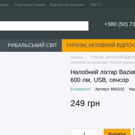
Укр
Рус
мація
Угода користувача
Відгуки про магазин
+380 (50) 7
РИБАЛЬСЬКИЙ СВІТ
ТУРИЗМ, АКТИВНИЙ ВІДПО
Головна
ТУРИЗМ, АКТИВНИЙ ВІДП
Налобний ліхтар Baziator 666/102, акуму
Налобний ліхтар Bazia
600 лм, USB, сенсор
В наявності
Артикул: 666/102
Нап
249 грн
Купити