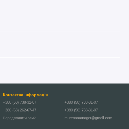
Контактна інформація
+380 (50) 738-31-07
+380 (50) 738-31-07
+380 (68) 262-67-47
+380 (50) 738-31-07
murenamanager@gmail.com
Передзвонити вам?