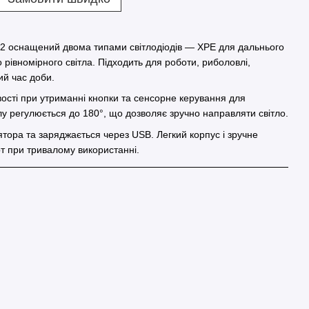
02 оснащений двома типами світлодіодів — XPE для дальнього
рівномірного світла. Підходить для роботи, риболовлі,
ий час доби.
сті при утриманні кнопки та сенсорне керування для
лу регулюється до 180°, що дозволяє зручно направляти світло.
тора та заряджається через USB. Легкий корпус і зручне
т при тривалому використанні.