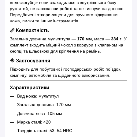
«плоскогубці» вони знаходилися з внутрішнього боку
рукоятей, не заважаючи роботі та не тиснучи на долоню.
Передбачені отвори-зацепи для зручного відкривання
ножа, пилки та інших інструментів.
📏 Компактність
Загальна довжина мультитула —
170 мм
, маса —
334 г
. У
комплект входить міцний чохол з кордури з клапаном на
кнопці та шльовкою для кріплення на ремінь.
🎯 Застосування
Підходить для побутових і господарських робіт, поїздок,
кемпінгу, автомобіля та щоденного використання.
Характеристики
Вид ножа: мультитул
Загальна довжина: 170 мм
Довжина леза: 105 мм
Марка сталі: 420
Твердість сталі: 53–54 HRC