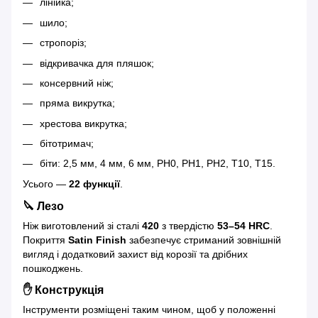
лінійка;
шило;
стропоріз;
відкривачка для пляшок;
консервний ніж;
пряма викрутка;
хрестова викрутка;
бітотримач;
біти: 2,5 мм, 4 мм, 6 мм, PH0, PH1, PH2, T10, T15.
Усього —
22 функції
.
🔪 Лезо
Ніж виготовлений зі сталі
420
з твердістю
53–54 HRC
.
Покриття
Satin Finish
забезпечує стриманий зовнішній
вигляд і додатковий захист від корозії та дрібних
пошкоджень.
✋ Конструкція
Інструменти розміщені таким чином, щоб у положенні