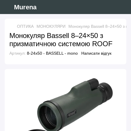
Murena
ОПТИКА
МОНОКУЛЯРИ
Монокуляр Bassell 8–24×50 з 
Монокуляр Bassell 8–24×50 з
призматичною системою ROOF
Артикул:
8-24x50 - BASSELL - mono
Написати відгук