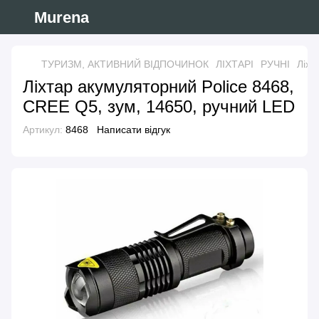
Murena
ТУРИЗМ, АКТИВНИЙ ВІДПОЧИНОК
ЛІХТАРІ
РУЧНІ
Ліхт
Ліхтар акумуляторний Police 8468,
CREE Q5, зум, 14650, ручний LED
Артикул:
8468
Написати відгук