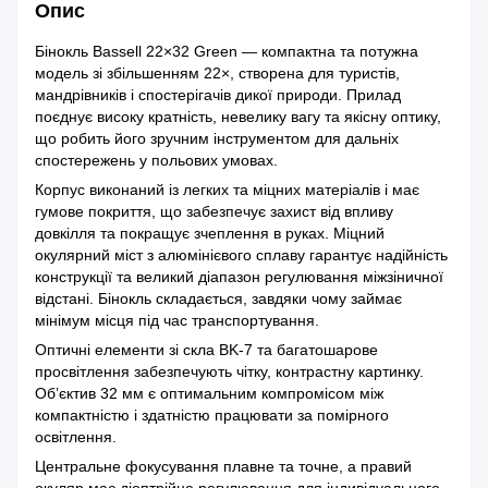
Опис
Бінокль Bassell 22×32 Green — компактна та потужна
модель зі збільшенням 22×, створена для туристів,
мандрівників і спостерігачів дикої природи. Прилад
поєднує високу кратність, невелику вагу та якісну оптику,
що робить його зручним інструментом для дальніх
спостережень у польових умовах.
Корпус виконаний із легких та міцних матеріалів і має
гумове покриття, що забезпечує захист від впливу
довкілля та покращує зчеплення в руках. Міцний
окулярний міст з алюмінієвого сплаву гарантує надійність
конструкції та великий діапазон регулювання міжзіничної
відстані. Бінокль складається, завдяки чому займає
мінімум місця під час транспортування.
Оптичні елементи зі скла BK-7 та багатошарове
просвітлення забезпечують чітку, контрастну картинку.
Об’єктив 32 мм є оптимальним компромісом між
компактністю і здатністю працювати за помірного
освітлення.
Центральне фокусування плавне та точне, а правий