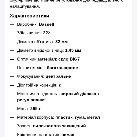
окуляр має діоптрійне регулювання для індивідуального
налаштування.
Характеристики
Виробник:
Bassell
Збільшення:
22×
Діаметр об’єктива:
32 мм
Діаметр вихідної зіниці:
1.45 мм
Оптичний матеріал:
скло BK-7
Покриття лінз:
багатошарове
Фокусування:
центральне
Діоптрійна корекція:
є
Міжзінична відстань:
широкий діапазон
регулювання
Маса:
295 г
Матеріал корпуса:
пластик, гума, метал
Захист:
пило-волого захищений
Кріплення на штатив:
немає