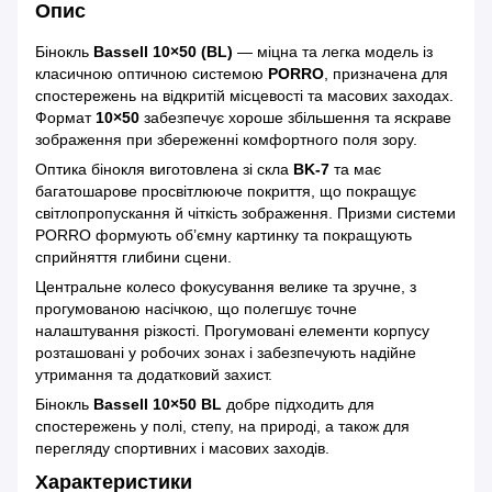
Опис
Бінокль
Bassell 10×50 (BL)
— міцна та легка модель із
класичною оптичною системою
PORRO
, призначена для
спостережень на відкритій місцевості та масових заходах.
Формат
10×50
забезпечує хороше збільшення та яскраве
зображення при збереженні комфортного поля зору.
Оптика бінокля виготовлена зі скла
BK-7
та має
багатошарове просвітлююче покриття, що покращує
світлопропускання й чіткість зображення. Призми системи
PORRO формують об’ємну картинку та покращують
сприйняття глибини сцени.
Центральне колесо фокусування велике та зручне, з
прогумованою насічкою, що полегшує точне
налаштування різкості. Прогумовані елементи корпусу
розташовані у робочих зонах і забезпечують надійне
утримання та додатковий захист.
Бінокль
Bassell 10×50 BL
добре підходить для
спостережень у полі, степу, на природі, а також для
перегляду спортивних і масових заходів.
Характеристики