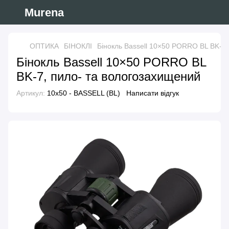
Murena
ОПТИКА
БІНОКЛІ
Бінокль Bassell 10×50 PORRO BL BK-7,
Бінокль Bassell 10×50 PORRO BL
BK-7, пило- та вологозахищений
Артикул:
10x50 - BASSELL (BL)
Написати відгук