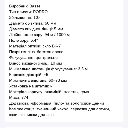
Виробник: Bassell
Тип призми: PORRO
Збільшення: 10×
Діаметр об’єктива: 50 мм
Діаметр вихідної зіниці: 5 мм
Лінійне поле зору: 94 м / 1000 м
Поле зору: 5,4°
Матеріал оптики: скло BK-7
Покриття лінз: багатошарове
Фокусування: центральне
Винос вихідної зіниці: 10 мм
Мінімальна дистанція фокусування: 3,5 м
Корекція діоптрій: ±5
Міжзінична відстань: 60–73 мм
Установка на штатив: ні
Матеріал корпусу: алюміній, пластик, гума
Маса: 774 г
Додаткова інформація: пило- та вологозахищений
Комплектація: тканинний чохол, серветка для оптики,
захисні кришки для лінз