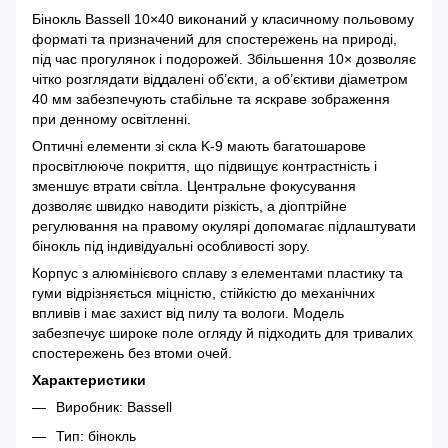
Бінокль Bassell 10×40 виконаний у класичному польовому
форматі та призначений для спостережень на природі,
під час прогулянок і подорожей. Збільшення 10× дозволяє
чітко розглядати віддалені об’єкти, а об’єктиви діаметром
40 мм забезпечують стабільне та яскраве зображення
при денному освітленні.
Оптичні елементи зі скла K-9 мають багатошарове
просвітлююче покриття, що підвищує контрастність і
зменшує втрати світла. Центральне фокусування
дозволяє швидко наводити різкість, а діоптрійне
регулювання на правому окулярі допомагає підлаштувати
бінокль під індивідуальні особливості зору.
Корпус з алюмінієвого сплаву з елементами пластику та
гуми відрізняється міцністю, стійкістю до механічних
впливів і має захист від пилу та вологи. Модель
забезпечує широке поле огляду й підходить для тривалих
спостережень без втоми очей.
Характеристики
Виробник: Bassell
Тип: бінокль