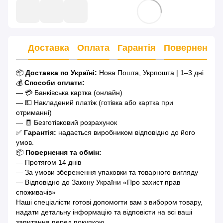
Доставка
Оплата
Гарантія
Повернення
📦
Доставка по Україні:
Нова Пошта, Укрпошта | 1–3 дні
💰
Способи оплати:
— 💳 Банківська картка (онлайн)
— 💵 Накладений платіж (готівка або картка при
отриманні)
— 🧾 Безготівковий розрахунок
✅
Гарантія:
надається виробником відповідно до його
умов.
📦
Повернення та обмін:
— Протягом 14 днів
— За умови збереження упаковки та товарного вигляду
— Відповідно до Закону України «Про захист прав
споживачів»
Наші спеціалісти готові допомогти вам з вибором товару,
надати детальну інформацію та відповісти на всі ваші
запитання перед покупкою.