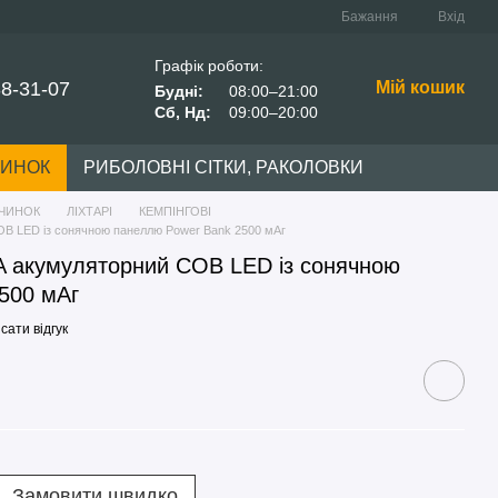
Бажання
Вхід
Графік роботи:
38-31-07
Мій кошик
Будні:
08:00–21:00
Сб, Нд:
09:00–20:00
ЧИНОК
РИБОЛОВНІ СІТКИ, РАКОЛОВКИ
ОЧИНОК
ЛІХТАРІ
КЕМПІНГОВІ
OB LED із сонячною панеллю Power Bank 2500 мАг
5A акумуляторний COB LED із сонячною
500 мАг
сати відгук
Замовити швидко