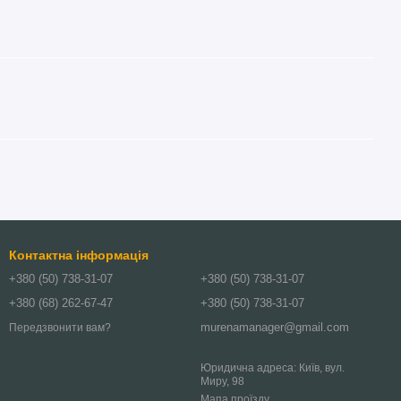
Контактна інформація
+380 (50) 738-31-07
+380 (50) 738-31-07
+380 (68) 262-67-47
+380 (50) 738-31-07
murenamanager@gmail.com
Передзвонити вам?
Юридична адреса: Київ, вул.
Миру, 98
Мапа проїзду