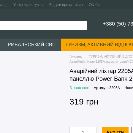
Укр
Рус
мація
Угода користувача
Відгуки про магазин
+380 (50) 7
РИБАЛЬСЬКИЙ СВІТ
ТУРИЗМ, АКТИВНИЙ ВІДПО
Головна
ТУРИЗМ, АКТИВНИЙ ВІДП
Аварійний ліхтар 2205A акумуляторний C
Аварійний ліхтар 220
панеллю Power Bank 2
В наявності
Артикул: 2205A
Напи
319 грн
Купити