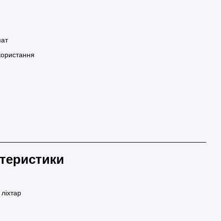
мат
користання
ктеристики
 ліхтар