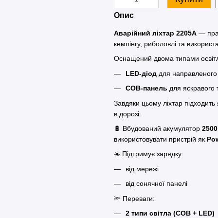
Опис
Аварійний ліхтар 2205A
— прак
кемпінгу, риболовлі та використ
Оснащений двома типами освіт
LED-діод
для направленого 
COB-панель
для яскравого 
Завдяки цьому ліхтар підходить 
в дорозі.
🔋 Вбудований акумулятор
2500
використовувати пристрій як
Po
☀️ Підтримує зарядку:
від мережі
від сонячної панелі
🔦 Переваги:
2 типи світла (COB + LED)