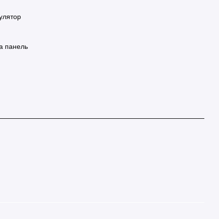
улятор
на панель