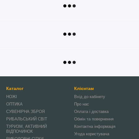
Каталог
Клієнтам
НОЖІ
Вхід до кабінету
ОПТИКА
Про нас
СУВЕНІРНА ЗБРОЯ
Оплата і доставка
РИБАЛЬСЬКИЙ СВІТ
Обмін та повернення
ТУРИЗМ, АКТИВНИЙ
Контактна інформація
ВІДПОЧИНОК
Угода користувача
РИБОЛОВНІ СІТКИ,