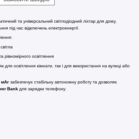
тичний та універсальний світлодіодний ліхтар для дому,
ання під час відключень електроенергії.
лення:
світла
та рівномірного освітлення
як для освітлення кімнати, так і для використання на вулиці або
 мАг
забезпечує стабільну автономну роботу та дозволяє
wer Bank
для зарядки телефону.